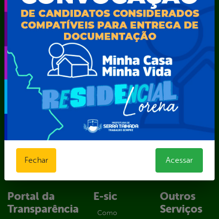
Secretaria Municipal de Administração – SAD
Secretaria Municipal de Agricultura e Recursos Hídricos –
SEMARH / Secretaria de Agricultura Familiar – SEMAF
Secretaria Municipal de Educação – SEST
Secretaria Municipal de Esporte e Lazer – SEMEL
Secretaria Municipal de Finanças – SECFIN
Secretaria Municipal de Governo – SEGOV
Secretaria Municipal de Meio Ambiente – SEMA
Secretaria Municipal de Planejamento e Gestão – SEPLAG
Secretaria Municipal de Relações Institucionais – SEMRI
Secretaria Municipal de Saúde – SMS
Secretaria Municipal de Serviços Públicos – SEMUSP
Superintendência de Trânsito e Transportes de Serra
Fechar
Acessar
Talhada-STTRANS
Transparência, Fiscalização e Controle
Portal da
E-sic
Outros
Transparência
Serviços
Como