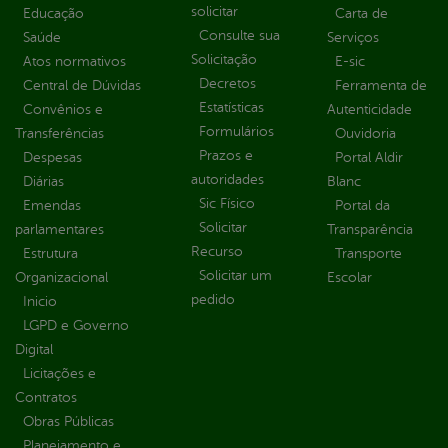
solicitar
Educação
Carta de
Consulte sua
Saúde
Serviços
Solicitação
Atos normativos
E-sic
Decretos
Central de Dúvidas
Ferramenta de
Estatísticas
Convênios e
Autenticidade
Formulários
Transferências
Ouvidoria
Prazos e
Despesas
Portal Aldir
autoridades
Diárias
Blanc
Sic Físico
Emendas
Portal da
Solicitar
parlamentares
Transparência
Recurso
Estrutura
Transporte
Solicitar um
Organizacional
Escolar
pedido
Inicio
LGPD e Governo
Digital
Licitações e
Contratos
Obras Públicas
Planejamento e