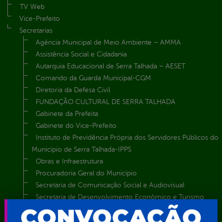
TV Web
Vice-Prefeito
Secretarias
Agência Municipal de Meio Ambiente – AMMA
Assistência Social e Cidadania
Autarquia Educacional de Serra Talhada – AESET
Comando da Guarda Municipal-CGM
Diretoria da Defesa Civil
FUNDAÇÃO CULTURAL DE SERRA TALHADA
Gabinete da Prefeita
Gabinete do Vice-Prefeito
Instituto de Previdência Própria dos Servidores Públicos do
Município de Serra Talhada-IPPS
Obras e Infraestrutura
Procuradoria Geral do Município
Secretaria de Comunicação Social e Audiovisual
Secretaria de Desenvolvimento Econômico e Turismo
Secretaria de Iluminação Pública e Energia Elétrica
Secretaria Municipal da Mulher – SEMU