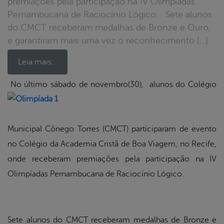
premiações pela participação na IV Olimpíadas
Pernambucana de Raciocínio Lógico. Sete alunos
do CMCT receberam medalhas de Bronze e Ouro,
e garantiram mais uma vez o reconhecimento […]
Leia mais…
No último sábado de novembro(30), alunos do Colégio
book
Municipal Cônego Torres (CMCT) participaram de evento
er
no Colégio da Academia Cristã de Boa Viagem, no Recife,
onde receberam premiações pela participação na IV
din
Olimpíadas Pernambucana de Raciocínio Lógico.
Sete alunos do CMCT receberam medalhas de Bronze e