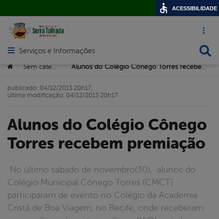
ACESSIBILIDADE
Acesso ráp
Busca
Serviços e Informações
Abrir menu principal de navegação
Você está aqui:
Sem categoria
Alunos do Colégio Cônego Torres recebem premiação
>
>
publicado: 04/12/2013 20h17,
última modificação: 04/12/2013 20h17
Alunos do Colégio Cônego
Torres recebem premiação
No último sábado de novembro(30), alunos do
Colégio Municipal Cônego Torres (CMCT)
participaram de evento no Colégio da Academia
Cristã de Boa Viagem, no Recife, onde receberam