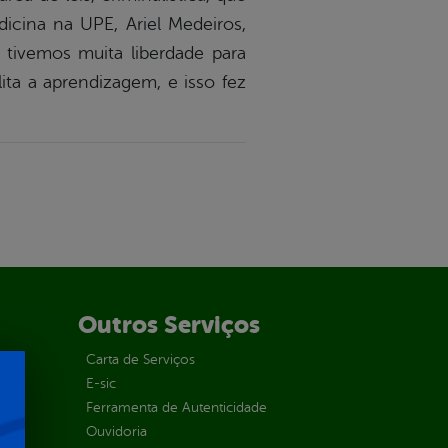
icina na UPE, Ariel Medeiros,
 tivemos muita liberdade para
lita a aprendizagem, e isso fez
Outros Serviços
Carta de Serviços
E-sic
Ferramenta de Autenticidade
Ouvidoria