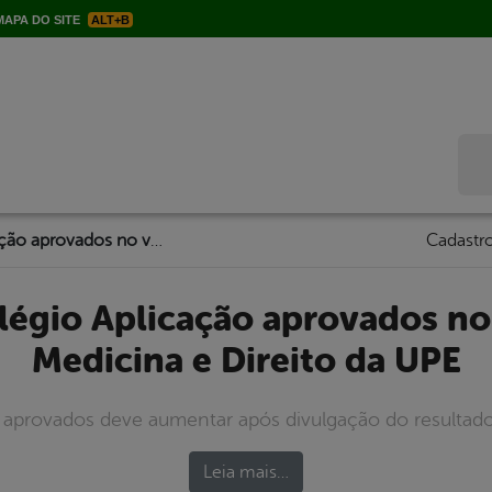
APA DO SITE
ALT+B
Bus
Alunos do Colégio Aplicação aprovados no vestibular de Medicina e Direito da UPE
Cadastro
Medicina e Direito da UPE
aprovados deve aumentar após divulgação do resultad
Leia mais…