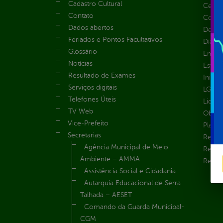
Cadastro Cultural
Centra
Contato
Convên
Dados abertos
Despe
Feriados e Pontos Facultativos
Diária
Glossário
Emend
Notícias
Estrut
Resultado de Exames
Inicio
Serviços digitais
LGPD e
Telefones Úteis
Licita
TV Web
Obras 
Vice-Prefeito
Plane
Secretarias
Receit
Agência Municipal de Meio
Recur
Ambiente – AMMA
Renúnc
Assistência Social e Cidadania
Autarquia Educacional de Serra
Talhada – AESET
Comando da Guarda Municipal-
CGM