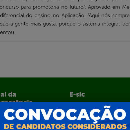
oncurso para promotoria no futuro”. Aprovado em Med
iferencial do ensino no Aplicação. “Aqui nós sempre
que a gente mais gosta, porque o sistema integral faci
mentou.
al da
E-sic
nsparência
Como solicitar
Consulte sua Solicitação
ção
Decretos
Estatísticas
normativos