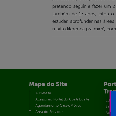
pretendo seguir e fazer um c
também de 17 anos, citou o d
estudar, aprofundar nas áreas 
muita diferença pra mim”, co
Mapa do Site
Port
Tra
A Prefeita
Acesso ao Portal do Contribuinte
Educa
Agendamento CastroMóvel
Saúde
Área do Servidor
Atos 