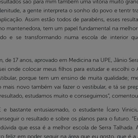
 resultados são para mim também uma vitória muito gra
enitude, a gente interpreta o sonho do povo e tentr tra
plicação. Assim estão todos de parabéns, esses resu
mo mantenedora, tem um papel fundamental na melhori
o e se transformando numa escola de interior qu
m, de 17 anos, aprovado em Medicina na UPE, Jânio Se
isei onde colocar meus filhos para estudar e escolhi o 
stibular, porque tem um ensino de muita qualidade; me
mais novo também vai fazer o vestibular, e tá se pre
 resultado, estudamos muito e conseguimos”, comentou
e bastante entusiasmado, o estudante Ícaro Viniciu
eguir o resultado e sobre os planos para o futuro. “
úvida que essa é a melhor escola de Serra Talhada. A
o feliz em poder seguir na área que eu gosto, que é a ár