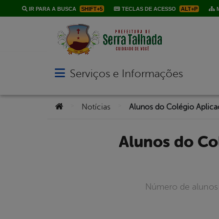
IR PARA A BUSCA
SHIFT+5
TECLAS DE ACESSO
ALT+P
M
Serviços e Informações
Abrir menu principal de navegação
Você está aqui:
>
>
Notícias
Alunos do Colégio Aplicação aprovados no vestibular de
Número de alunos 