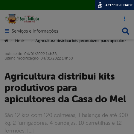
ACESSIBILIDADE
Acesso ráp
Busca
Serviços e Informações
Abrir menu principal de navegação
Você está aqui:
Notícias
Agricultura distribui kits produtivos para apicultores da Casa do Mel
>
>
publicado: 04/01/2022 14h38,
última modificação: 04/01/2022 14h38
Agricultura distribui kits
produtivos para
apicultores da Casa do Mel
São 12 kits com 120 colmeias, 1 balança de até 300
kg, 2 fumigadores, 4 bandejas, 10 carretilhas e 12
formões. […]