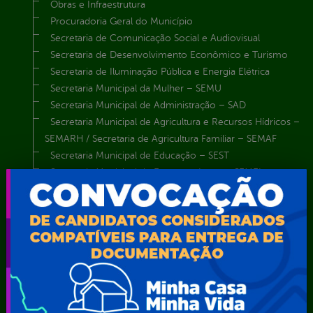
Obras e Infraestrutura
Procuradoria Geral do Município
Secretaria de Comunicação Social e Audiovisual
Secretaria de Desenvolvimento Econômico e Turismo
Secretaria de Iluminação Pública e Energia Elétrica
Secretaria Municipal da Mulher – SEMU
Secretaria Municipal de Administração – SAD
Secretaria Municipal de Agricultura e Recursos Hídricos –
SEMARH / Secretaria de Agricultura Familiar – SEMAF
Secretaria Municipal de Educação – SEST
Secretaria Municipal de Esporte e Lazer – SEMEL
Secretaria Municipal de Finanças – SECFIN
Secretaria Municipal de Governo – SEGOV
Secretaria Municipal de Meio Ambiente – SEMA
Secretaria Municipal de Planejamento e Gestão – SEPLAG
Secretaria Municipal de Relações Institucionais – SEMRI
Secretaria Municipal de Saúde – SMS
Secretaria Municipal de Serviços Públicos – SEMUSP
Superintendência de Trânsito e Transportes de Serra