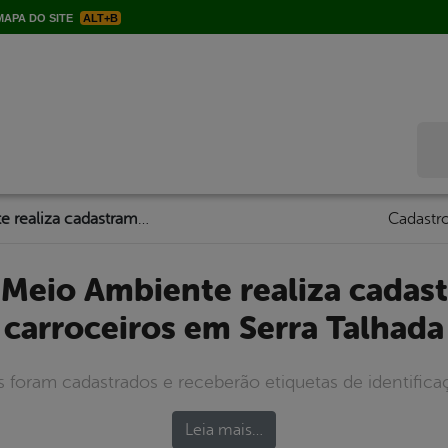
APA DO SITE
ALT+B
Bus
Agência de Meio Ambiente realiza cadastramento de carroceiros em Serra Talhada
Cadastro
carroceiros em Serra Talhada
s foram cadastrados e receberão etiquetas de identifica
Leia mais…