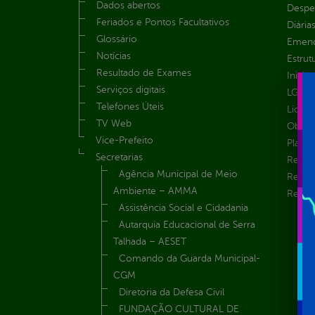
Dados abertos
Despe
Feriados e Pontos Facultativos
Diária
Glossário
Emend
Notícias
Estrut
Resultado de Exames
Inicio
Serviços digitais
LGPD e
Telefones Úteis
Licita
TV Web
Obras 
Vice-Prefeito
Plane
Secretarias
Receit
Agência Municipal de Meio
Recur
Ambiente – AMMA
Renúnc
Assistência Social e Cidadania
Autarquia Educacional de Serra
Talhada – AESET
Comando da Guarda Municipal-
CGM
Diretoria da Defesa Civil
FUNDAÇÃO CULTURAL DE