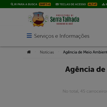
IR PARA A BUSCA
SHIFT+5
TECLAS DE ACESSO
ALT+P
M
Serviços e Informações
Abrir menu principal de navegação
Você está aqui:
>
>
Notícias
Agência de Meio Ambiente realiza cadastramento de
No total, 45 carroceiro