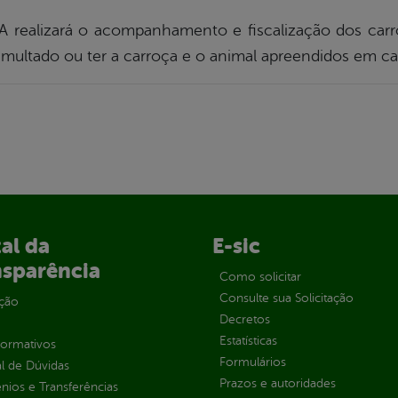
A realizará o acompanhamento e fiscalização dos car
multado ou ter a carroça e o animal apreendidos em ca
al da
E-sic
nsparência
Como solicitar
Consulte sua Solicitação
ção
Decretos
Estatísticas
normativos
Formulários
l de Dúvidas
Prazos e autoridades
ios e Transferências