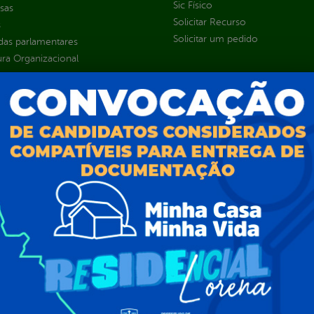
Sic Físico
sas
Solicitar Recurso
s
Solicitar um pedido
as parlamentares
ura Organizacional
 Governo Digital
ções e Contratos
Públicas
jamento e Prestação de Contas
as
sos Humanos
ias de Receitas