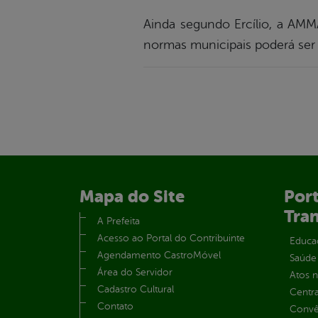
Ainda segundo Ercílio, a AMM
normas municipais poderá ser 
Mapa do Site
Port
Tra
A Prefeita
Acesso ao Portal do Contribuinte
Educa
Agendamento CastroMóvel
Saúde
Área do Servidor
Atos 
Cadastro Cultural
Centra
Contato
Convên