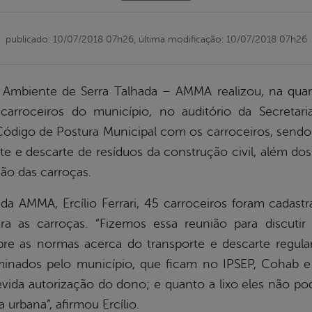
publicado: 10/07/2018 07h26,
última modificação: 10/07/2018 07h26
Ambiente de Serra Talhada – AMMA realizou, na quart
arroceiros do município, no auditório da Secretar
 Código de Postura Municipal com os carroceiros, sendo
te e descarte de resíduos da construção civil, além do
ão das carroças.
a AMMA, Ercílio Ferrari, 45 carroceiros foram cadastr
ara as carroças. “Fizemos essa reunião para discut
bre as normas acerca do transporte e descarte regul
rminados pelo município, que ficam no IPSEP, Cohab 
evida autorização do dono; e quanto a lixo eles não po
 urbana”, afirmou Ercílio.