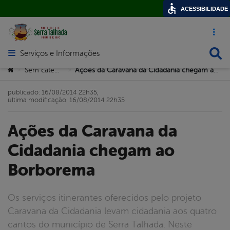
ACESSIBILIDADE
Acesso ráp
Busca
Serviços e Informações
Abrir menu principal de navegação
Você está aqui:
Sem categoria
Ações da Caravana da Cidadania chegam ao Borborema
>
>
publicado: 16/08/2014 22h35,
última modificação: 16/08/2014 22h35
Ações da Caravana da
Cidadania chegam ao
Borborema
Os serviços itinerantes oferecidos pelo projeto
Caravana da Cidadania levam cidadania aos quatro
cantos do município de Serra Talhada. Neste