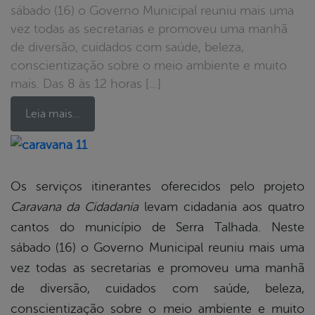
sábado (16) o Governo Municipal reuniu mais uma
vez todas as secretarias e promoveu uma manhã
de diversão, cuidados com saúde, beleza,
conscientização sobre o meio ambiente e muito
mais. Das 8 às 12 horas […]
Leia mais…
book
Os serviços itinerantes oferecidos pelo projeto
Caravana da Cidadania
levam cidadania aos quatro
er
cantos do município de Serra Talhada. Neste
sábado (16) o Governo Municipal reuniu mais uma
vez todas as secretarias e promoveu uma manhã
din
de diversão, cuidados com saúde, beleza,
conscientização sobre o meio ambiente e muito