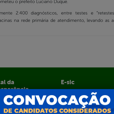
rometeu o prefeito Luciano Duque.
mente 2.400 diagnósticos, entre testes e “retestes
vacinas na rede primária de atendimento, levando as
al da
E-sic
nsparência
Como solicitar
Consulte sua Solicitação
ção
Decretos
Estatísticas
normativos