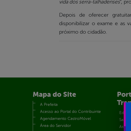
vida dos serra-talhadenses
”, p
Depois de oferecer gratuita
disponibilizar o exame e as 
próximo do cidadão.
Mapa do Site
Port
Tra
A Prefeita
Acesso ao Portal do Contribuinte
Educa
Agendamento CastroMóvel
Saúde
Área do Servidor
Atos 