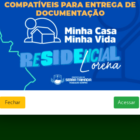
Formulários
l de Dúvidas
Prazos e autoridades
ios e Transferências
Sic Físico
sas
Solicitar Recurso
s
Solicitar um pedido
as parlamentares
ura Organizacional
 Governo Digital
ções e Contratos
Públicas
jamento e Prestação de Contas
as
sos Humanos
ias de Receitas
Fechar
Acessar