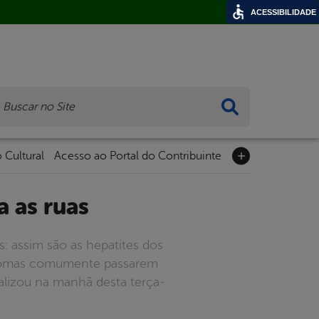
ACESSIBILIDADE
ca
 Cultural
Acesso ao Portal do Contribuinte
a as ruas
s: assim são as hepatites dos
intomas comumente passarem
ealizou na manhã desta terça-