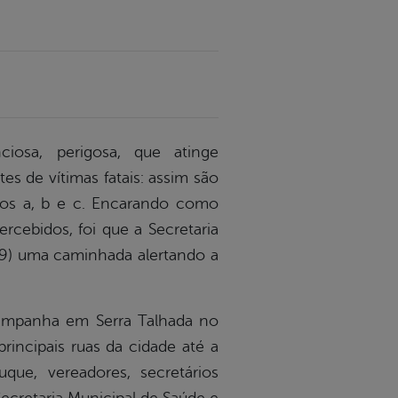
iosa, perigosa, que atinge
es de vítimas fatais: assim são
ipos a, b e c. Encarando como
cebidos, foi que a Secretaria
(29) uma caminhada alertando a
campanha em Serra Talhada no
incipais ruas da cidade até a
Duque,
vereadores, secretários