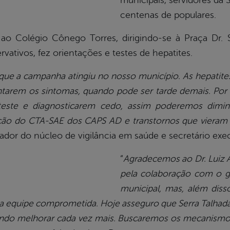
municipais, servidores da 
centenas de populares.
ao Colégio Cônego Torres, dirigindo-se à Praça Dr.
servativos, fez orientações e testes de hepatites.
que a campanha atingiu no nosso município. As hepatite
ntarem os sintomas, quando pode ser tarde demais. Por
teste e diagnosticarem cedo, assim poderemos dimin
ação do CTA-SAE dos CAPS AD e transtornos que viera
dor do núcleo de vigilância em saúde e secretário exe
“
Agradecemos ao Dr. Luiz A
pela colaboração com o g
municipal, mas, além dis
a equipe comprometida. Hoje asseguro que Serra Talhad
ndo melhorar cada vez mais. Buscaremos os mecanismo