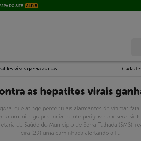
APA DO SITE
ALT+B
Bus
atites virais ganha as ruas
Cadastro
contra as hepatites virais ganh
osa, que atinge percentuais alarmantes de vítimas fatai
 como um inimigo potencialmente perigoso por seus s
retaria de Saúde do Município de Serra Talhada (SMS), r
feira (29) uma caminhada alertando a […]