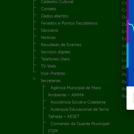
Cadastro Cultural
Centra
Contato
Convên
Dados abertos
Despe
Feriados e Pontos Facultativos
Diária
Glossário
Emend
Notícias
Estrut
Resultado de Exames
Inicio
Serviços digitais
LGPD e
Telefones Úteis
Licita
TV Web
Obras 
Vice-Prefeito
Plane
Secretarias
Receit
Agência Municipal de Meio
Recur
Ambiente – AMMA
Renúnc
Assistência Social e Cidadania
Autarquia Educacional de Serra
Talhada – AESET
Comando da Guarda Municipal-
CGM