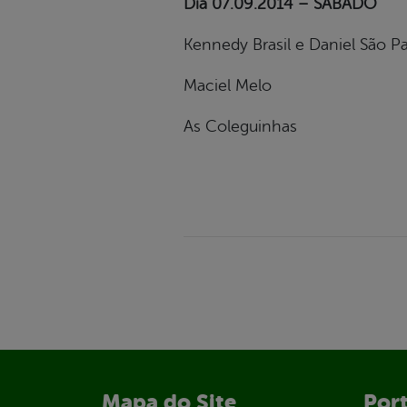
Dia 07.09.2014 – SÁBADO
Kennedy Brasil e Daniel São P
Maciel Melo
As Coleguinhas
Mapa do Site
Port