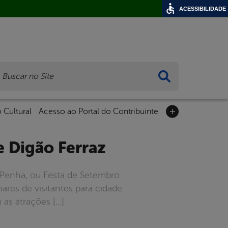
ACESSIBILIDADE
ca
 Cultural
Acesso ao Portal do Contribuinte
de Digão Ferraz
a Penha, ou Festa de Setembro
ares de visitantes para cidade
as atrações […]