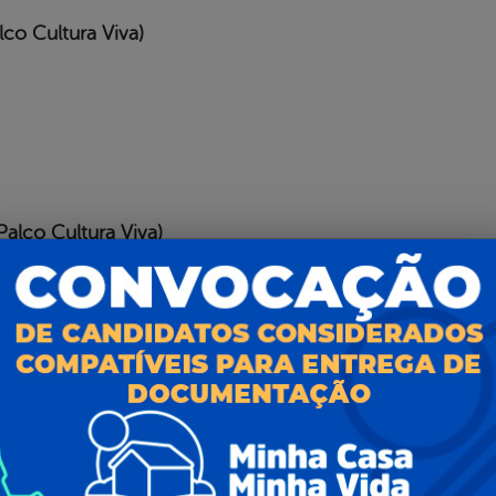
co Cultura Viva)
lco Cultura Viva)
m Kakazinho.