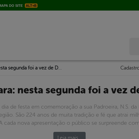
APA DO SITE
ALT+B
Bus
A Festa não para: nesta segunda foi a vez de Digão Ferraz
Cadastro
para: nesta segunda foi a vez 
o dia de festa em comemoração a sua Padroeira, N.S. d
ão. São 224 anos de muita tradição e fé que atrai milh
 A cada nova apresentação o público se surpreende com 
Leia mais…