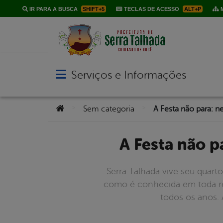
IR PARA A BUSCA
SHIFT+5
TECLAS DE ACESSO
ALT+P
M
Serviços e Informações
Abrir menu principal de navegação
Você está aqui:
>
>
Sem categoria
A Festa não 
Serra Talhada vive seu quart
como é conhecida em toda regi
todos os anos.