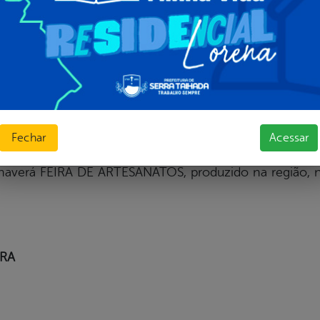
rante Aristania: Orquestra Super Oara
RA (Palco Cultura Viva)
 às 17 horas: OFICINA DE CINEMA – REALIZANDO EM UM
Fechar
Acessar
do Cangaço.
averá FEIRA DE ARTESANATOS, produzido na região, na
IRA