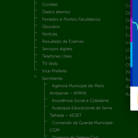
Contato
Convên
Dados abertos
Despe
Feriados e Pontos Facultativos
Diária
Glossário
Emend
Notícias
Estrut
Resultado de Exames
Inicio
Serviços digitais
LGPD e
Telefones Úteis
Licita
TV Web
Obras 
Vice-Prefeito
Plane
Secretarias
Receit
Agência Municipal de Meio
Recur
Ambiente – AMMA
Renúnc
Assistência Social e Cidadania
Autarquia Educacional de Serra
Talhada – AESET
Comando da Guarda Municipal-
CGM
Diretoria da Defesa Civil