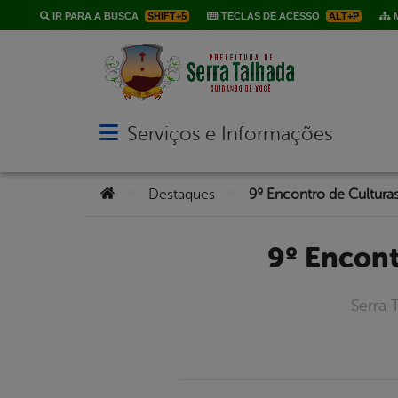
IR PARA A BUSCA
SHIFT+5
TECLAS DE ACESSO
ALT+P
M
Serviços e Informações
Abrir menu principal de navegação
Você está aqui:
>
>
Destaques
9º Encon
Serra 