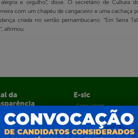
legria e orgulho”, disse. O secretário de Cultura d
erreira com um chapéu de cangaceiro e uma cachaça pr
 dança criada no sertão pernambucano. “Em Serra Tal
, afirmou.
al da
E-sic
nsparência
Como solicitar
Consulte sua Solicitação
ção
Decretos
Estatísticas
normativos
Formulários
l de Dúvidas