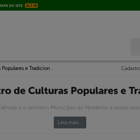
APA DO SITE
ALT+B
Bus
9º Encontro de Culturas Populares e Tradicionais
Cadastro
tro de Culturas Populares e Tr
Talhada é o primeiro Município do Nordeste a sediar eve
Leia mais…