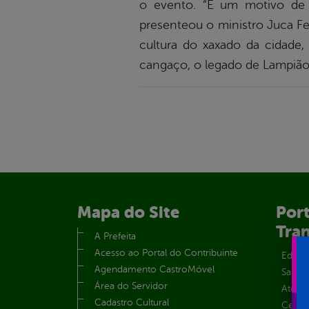
o evento. “É um motivo de a
presenteou o ministro Juca F
cultura do xaxado da cidade,
cangaço, o legado de Lampião”
Mapa do Site
Port
Tra
A Prefeita
Acesso ao Portal do Contribuinte
Educa
Agendamento CastroMóvel
Saúde
Área do Servidor
Atos 
Cadastro Cultural
Centra