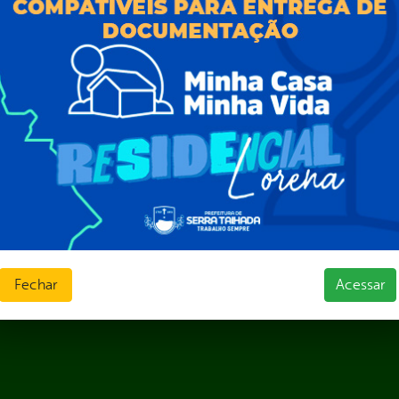
Prazos e autoridades
ios e Transferências
Sic Físico
sas
Solicitar Recurso
s
Solicitar um pedido
as parlamentares
ura Organizacional
 Governo Digital
ções e Contratos
Públicas
jamento e Prestação de Contas
as
sos Humanos
ias de Receitas
Fechar
Acessar