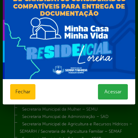
Assistência Social e Cidadania
Autarquia Educacional de Serra Talhada – AESET
Comando da Guarda Municipal-CGM
Diretoria da Defesa Civil
FUNDAÇÃO CULTURAL DE SERRA TALHADA
Gabinete da Prefeita
Gabinete do Vice-Prefeito
Instituto de Previdência Própria dos Servidores Públicos do
Município de Serra Talhada-IPPS
Obras e Infraestrutura
Procuradoria Geral do Município
Secretaria de Comunicação Social e Audiovisual
Fechar
Acessar
Secretaria de Desenvolvimento Econômico e Turismo
Secretaria de Iluminação Pública e Energia Elétrica
Secretaria Municipal da Mulher – SEMU
Secretaria Municipal de Administração – SAD
Secretaria Municipal de Agricultura e Recursos Hídricos –
SEMARH / Secretaria de Agricultura Familiar – SEMAF