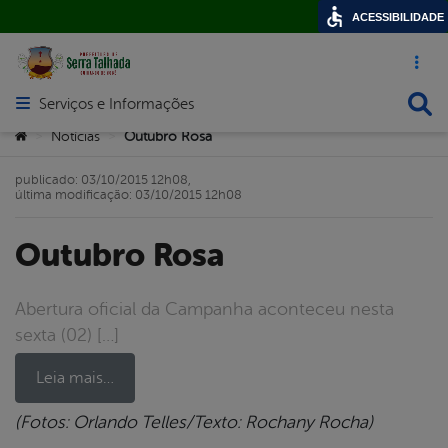
ACESSIBILIDADE
Acesso ráp
Busca
Serviços e Informações
Abrir menu principal de navegação
Você está aqui:
Notícias
Outubro Rosa
>
>
publicado: 03/10/2015 12h08,
última modificação: 03/10/2015 12h08
Outubro Rosa
Abertura oficial da Campanha aconteceu nesta
sexta (02) […]
Leia mais…
(Fotos: Orlando Telles/Texto: Rochany Rocha)