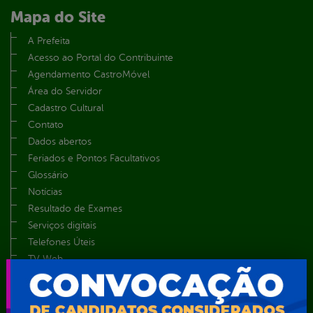
Mapa do Site
A Prefeita
Acesso ao Portal do Contribuinte
Agendamento CastroMóvel
Área do Servidor
Cadastro Cultural
Contato
Dados abertos
Feriados e Pontos Facultativos
Glossário
Notícias
Resultado de Exames
Serviços digitais
Telefones Úteis
TV Web
Vice-Prefeito
Secretarias
Agência Municipal de Meio Ambiente – AMMA