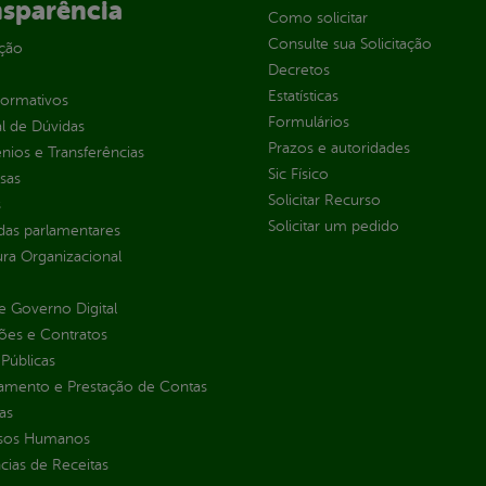
nsparência
Como solicitar
Consulte sua Solicitação
ção
Decretos
Estatísticas
normativos
Formulários
l de Dúvidas
Prazos e autoridades
ios e Transferências
Sic Físico
sas
Solicitar Recurso
s
Solicitar um pedido
as parlamentares
ura Organizacional
 Governo Digital
ções e Contratos
Públicas
jamento e Prestação de Contas
as
sos Humanos
ias de Receitas