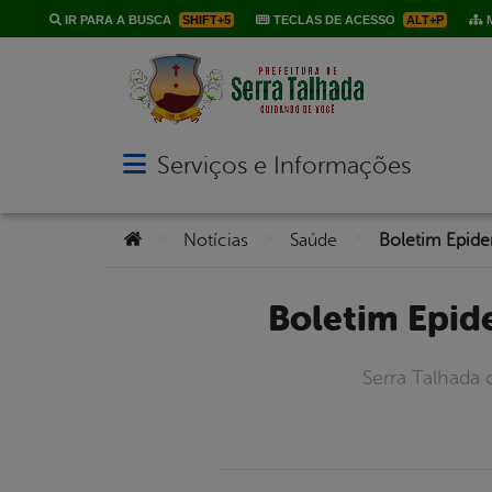
IR PARA A BUSCA
SHIFT+5
TECLAS DE ACESSO
ALT+P
M
Serviços e Informações
Abrir menu principal de navegação
Você está aqui:
>
>
>
Notícias
Saúde
Boletim Epi
Serra Talhada 