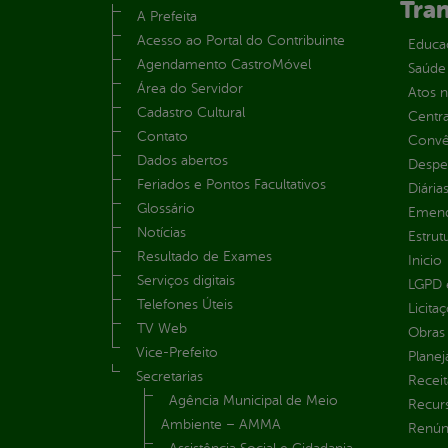
Tra
A Prefeita
Acesso ao Portal do Contribuinte
Educa
Agendamento CastroMóvel
Saúde
Área do Servidor
Atos 
Cadastro Cultural
Centra
Contato
Convên
Dados abertos
Despe
Feriados e Pontos Facultativos
Diária
Glossário
Emend
Notícias
Estrut
Resultado de Exames
Inicio
Serviços digitais
LGPD e
Telefones Úteis
Licita
TV Web
Obras 
Vice-Prefeito
Plane
Secretarias
Receit
Agência Municipal de Meio
Recur
Ambiente – AMMA
Renúnc