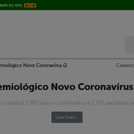
APA DO SITE
ALT+B
Bus
Boletim Epidemiológico Novo Coronavírus (27/07/2020)
Cadastro
demiológico Novo Coronavírus
contabiliza 1.783 casos confirmados e 1.370 pacientes r
Leia mais…