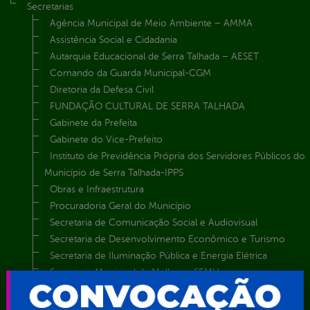
Secretarias
Agência Municipal de Meio Ambiente – AMMA
Assistência Social e Cidadania
Autarquia Educacional de Serra Talhada – AESET
Comando da Guarda Municipal-CGM
Diretoria da Defesa Civil
FUNDAÇÃO CULTURAL DE SERRA TALHADA
Gabinete da Prefeita
Gabinete do Vice-Prefeito
Instituto de Previdência Própria dos Servidores Públicos do
Município de Serra Talhada-IPPS
Obras e Infraestrutura
Procuradoria Geral do Município
Secretaria de Comunicação Social e Audiovisual
Secretaria de Desenvolvimento Econômico e Turismo
Secretaria de Iluminação Pública e Energia Elétrica
Secretaria Municipal da Mulher – SEMU
Secretaria Municipal de Administração – SAD
Secretaria Municipal de Agricultura e Recursos Hídricos –