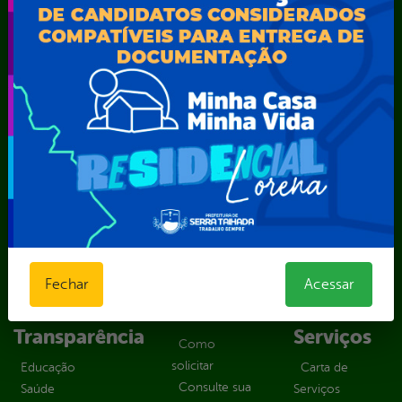
SEMARH / Secretaria de Agricultura Familiar – SEMAF
Secretaria Municipal de Educação – SEST
Secretaria Municipal de Esporte e Lazer – SEMEL
Secretaria Municipal de Finanças – SECFIN
Secretaria Municipal de Governo – SEGOV
Secretaria Municipal de Meio Ambiente – SEMA
Secretaria Municipal de Planejamento e Gestão – SEPLAG
Secretaria Municipal de Relações Institucionais – SEMRI
Secretaria Municipal de Saúde – SMS
Secretaria Municipal de Serviços Públicos – SEMUSP
Superintendência de Trânsito e Transportes de Serra
Talhada-STTRANS
Transparência, Fiscalização e Controle
Fechar
Acessar
Portal da
E-sic
Outros
Transparência
Serviços
Como
solicitar
Educação
Carta de
Consulte sua
Saúde
Serviços