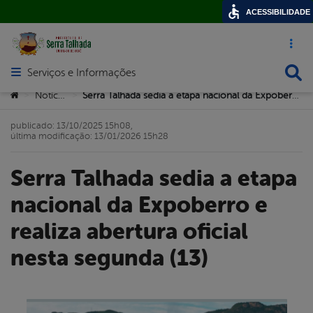
ACESSIBILIDADE
Acesso ráp
Busca
Serviços e Informações
Abrir menu principal de navegação
Você está aqui:
Notícias
Serra Talhada sedia a etapa nacional da Expoberro e realiza abertura oficial nesta segunda (13)
>
>
publicado: 13/10/2025 15h08,
última modificação: 13/01/2026 15h28
Serra Talhada sedia a etapa
nacional da Expoberro e
realiza abertura oficial
nesta segunda (13)