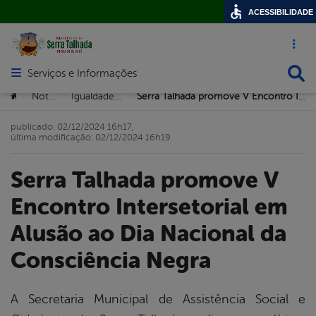
ACESSIBILIDADE
Acesso ráp
Busca
Serviços e Informações
Abrir menu principal de navegação
Você está aqui:
Notícias
Igualdade Racial
Serra Talhada promove V Encontro Intersetorial em Alusão ao Dia Nacional da Consciência Negra
>
>
>
publicado: 02/12/2024 16h17,
última modificação: 02/12/2024 16h19
Serra Talhada promove V
Encontro Intersetorial em
Alusão ao Dia Nacional da
Consciência Negra
A Secretaria Municipal de Assistência Social e