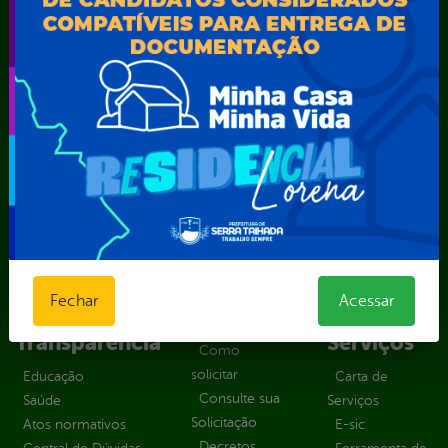
Secretaria Municipal de Educação – SEST
Secretaria Municipal de Esporte e Lazer – SEMEL
Secretaria Municipal de Finanças – SECFIN
Secretaria Municipal de Governo – SEGOV
Secretaria Municipal de Meio Ambiente – SEMA
Secretaria Municipal de Planejamento e Gestão – SEPLAG
Secretaria Municipal de Relações Institucionais – SEMRI
Secretaria Municipal de Saúde – SMS
Secretaria Municipal de Serviços Públicos – SEMUSP
Superintendência de Trânsito e Transportes de Serra
Talhada-STTRANS
Transparência, Fiscalização e Controle
Fechar
Acessar
Portal da
E-sic
Outros
Transparência
Serviços
Como
solicitar
Educação
Carta de
Consulte sua
Saúde
Serviços
Solicitação
Atos normativos
E-sic
Decretos