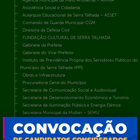
Agência Municipal de Meio Ambiente – AMMA
Assistência Social e Cidadania
Autarquia Educacional de Serra Talhada – AESET
Comando da Guarda Municipal-CGM
Diretoria da Defesa Civil
FUNDAÇÃO CULTURAL DE SERRA TALHADA
Gabinete da Prefeita
Gabinete do Vice-Prefeito
Instituto de Previdência Própria dos Servidores Públicos do
Município de Serra Talhada-IPPS
Obras e Infraestrutura
Procuradoria Geral do Município
Secretaria de Comunicação Social e Audiovisual
Secretaria de Desenvolvimento Econômico e Turismo
Secretaria de Iluminação Pública e Energia Elétrica
Secretaria Municipal da Mulher – SEMU
Secretaria Municipal de Administração – SAD
Secretaria Municipal de Agricultura e Recursos Hídricos –
SEMARH / Secretaria de Agricultura Familiar – SEMAF