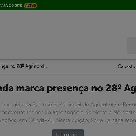
APA DO SITE
ALT+B
Bus
Serra Talhada marca presença no 28º Agrinordeste
Cadastro
hada marca presença no 28º A
, por meio da Secretaria Municipal de Agricultura e Recur
aior evento indoor do agronegócio do Norte e Nordeste
ções, em Olinda-PE. Nesta edição, Serra Talhada mont
Leia mais…