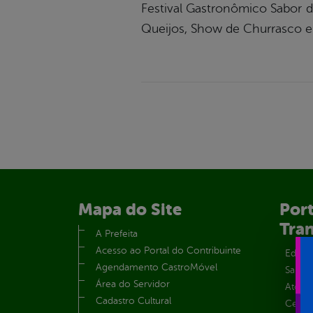
Festival Gastronômico Sabor
Queijos, Show de Churrasco e
Mapa do Site
Port
Tra
A Prefeita
Acesso ao Portal do Contribuinte
Educa
Agendamento CastroMóvel
Saúde
Área do Servidor
Atos 
Cadastro Cultural
Centra