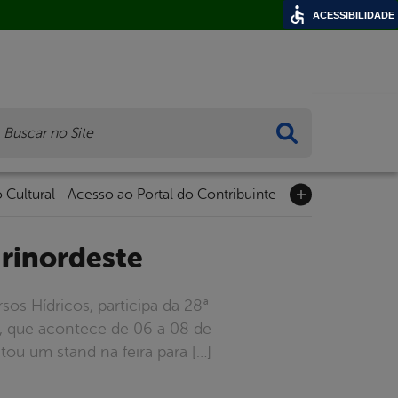
ACESSIBILIDADE
ca
 Cultural
Acesso ao Portal do Contribuinte
grinordeste
sos Hídricos, participa da 28ª
, que acontece de 06 a 08 de
ou um stand na feira para […]