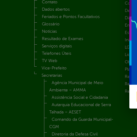
Contato
Convên
Dados abertos
Despe
Feriados e Pontos Facultativos
Diária
Glossário
Emend
Notícias
Estrut
Resultado de Exames
Inicio
Serviços digitais
LGPD e
Telefones Úteis
Licita
TV Web
Obras 
Vice-Prefeito
Plane
Secretarias
Receit
Agência Municipal de Meio
Recur
Ambiente – AMMA
Renúnc
Assistência Social e Cidadania
Autarquia Educacional de Serra
Talhada – AESET
Comando da Guarda Municipal-
CGM
Diretoria da Defesa Civil