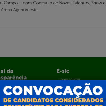
 do Campo – com Concurso de Novos Talentos, Show 
 Arena Agrinordeste.
al da
E-sic
nsparência
Como solicitar
Consulte sua Solicitação
ção
Decretos
Estatísticas
normativos
Formulários
l de Dúvidas