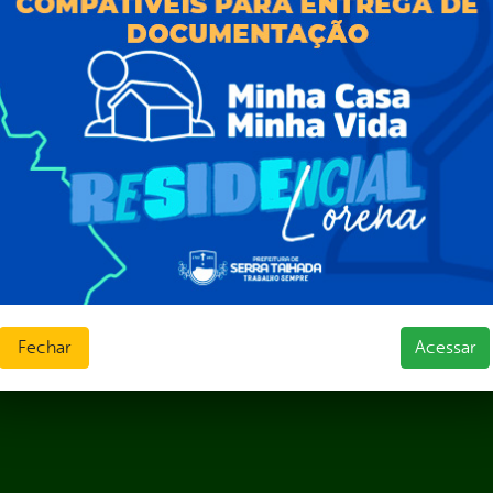
Prazos e autoridades
ios e Transferências
Sic Físico
sas
Solicitar Recurso
s
Solicitar um pedido
as parlamentares
ura Organizacional
 Governo Digital
ções e Contratos
Públicas
jamento e Prestação de Contas
as
sos Humanos
ias de Receitas
Fechar
Acessar