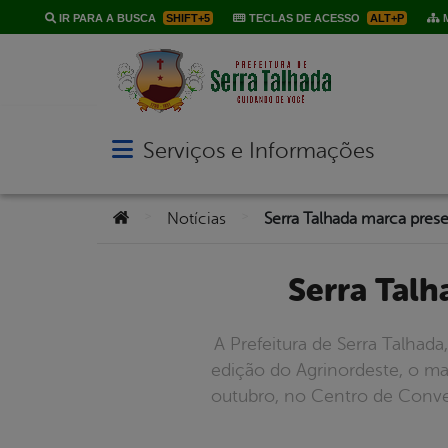
IR PARA A BUSCA
SHIFT+5
TECLAS DE ACESSO
ALT+P
M
Serviços e Informações
Abrir menu principal de navegação
Você está aqui:
>
>
Notícias
Serra Tal
A Prefeitura de Serra Talhada
edição do Agrinordeste, o m
outubro, no Centro de Conven