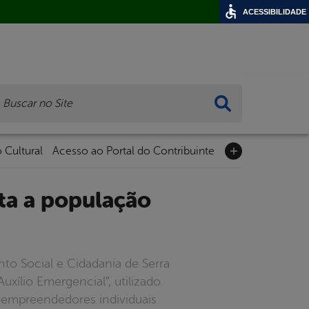
ACESSIBILIDADE
ca
 Cultural
Acesso ao Portal do Contribuinte
ento Social e Cidadania de Serra
uxílio Emergencial”, utilizado
roempreendedores individuais