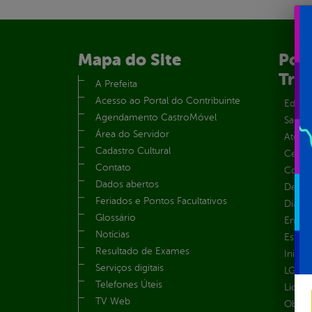
Mapa do Site
Port
Tra
A Prefeita
Acesso ao Portal do Contribuinte
Educa
Agendamento CastroMóvel
Saúde
Área do Servidor
Atos 
Cadastro Cultural
Centra
Contato
Convên
Dados abertos
Despe
Feriados e Pontos Facultativos
Diária
Glossário
Emend
Notícias
Estrut
Resultado de Exames
Inicio
Serviços digitais
LGPD e
Telefones Úteis
Licita
TV Web
Obras 