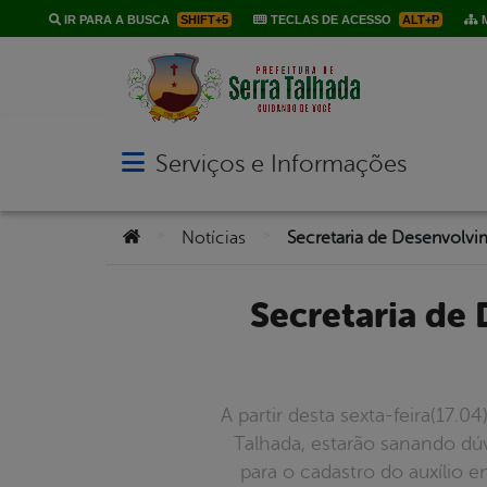
IR PARA A BUSCA
SHIFT+5
TECLAS DE ACESSO
ALT+P
M
Serviços e Informações
Abrir menu principal de navegação
Você está aqui:
>
>
Notícias
Secretaria de Desenvolvimento Social orienta a população
A partir desta sexta-feira(17.0
Talhada, estarão sanando dúvi
para o cadastro do auxílio 