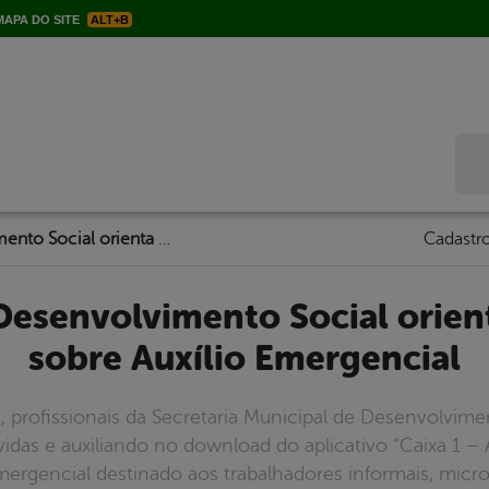
APA DO SITE
ALT+B
Bus
Secretaria de Desenvolvimento Social orienta a população sobre Auxílio Emergencial
Cadastro
sobre Auxílio Emergencial
4), profissionais da Secretaria Municipal de Desenvolvim
das e auxiliando no download do aplicativo “Caixa 1 – A
emergencial destinado aos trabalhadores informais, mic