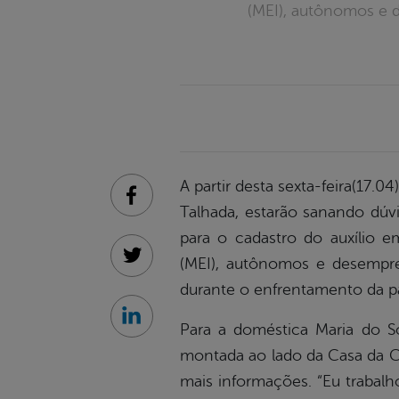
(MEI), autônomos e d
A partir desta sexta-feira(17.0
Facebook
Talhada, estarão sanando dúvi
para o cadastro do auxílio e
(MEI), autônomos e desempreg
Twitter
durante o enfrentamento da p
Linkedin
Para a doméstica Maria do So
montada ao lado da Casa da Cu
mais informações. “Eu trabalh