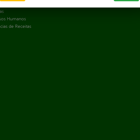
jamento e Prestação de Contas
as
sos Humanos
ias de Receitas