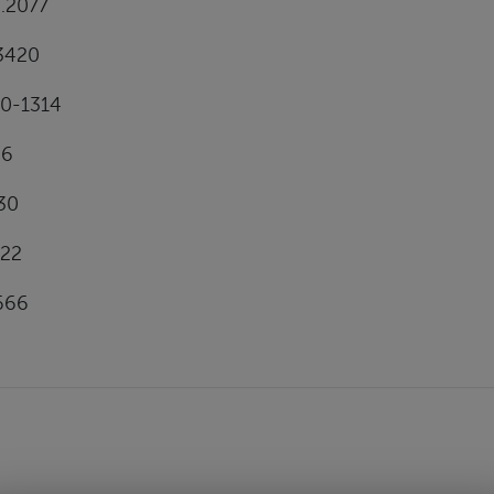
.2077
3420
0-1314
26
30
222
666