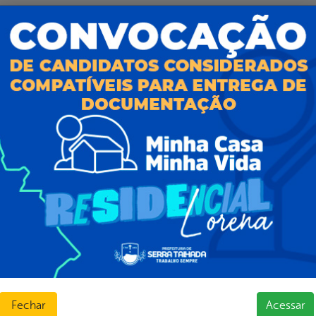
al da
E-sic
nsparência
Como solicitar
Consulte sua Solicitação
ção
Decretos
Estatísticas
normativos
Formulários
l de Dúvidas
Prazos e autoridades
ios e Transferências
Sic Físico
sas
Solicitar Recurso
s
Solicitar um pedido
as parlamentares
ura Organizacional
 Governo Digital
ções e Contratos
Fechar
Acessar
Públicas