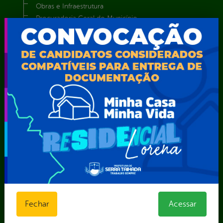
Obras e Infraestrutura
Procuradoria Geral do Município
Secretaria de Comunicação Social e Audiovisual
Secretaria de Desenvolvimento Econômico e Turismo
Secretaria de Iluminação Pública e Energia Elétrica
Secretaria Municipal da Mulher – SEMU
Secretaria Municipal de Administração – SAD
Secretaria Municipal de Agricultura e Recursos Hídricos –
SEMARH / Secretaria de Agricultura Familiar – SEMAF
Secretaria Municipal de Educação – SEST
Secretaria Municipal de Esporte e Lazer – SEMEL
Secretaria Municipal de Finanças – SECFIN
Secretaria Municipal de Governo – SEGOV
Secretaria Municipal de Meio Ambiente – SEMA
Secretaria Municipal de Planejamento e Gestão – SEPLAG
Secretaria Municipal de Relações Institucionais – SEMRI
Secretaria Municipal de Saúde – SMS
Fechar
Acessar
Secretaria Municipal de Serviços Públicos – SEMUSP
Superintendência de Trânsito e Transportes de Serra