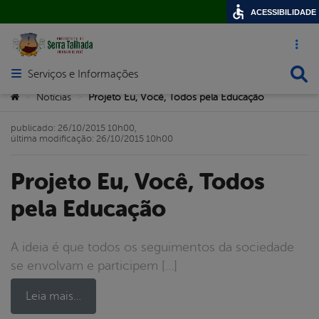
ACESSIBILIDADE
Acesso ráp
Busca
Serviços e Informações
Abrir menu principal de navegação
Você está aqui:
Notícias
Projeto Eu, Você, Todos pela Educação
>
>
publicado: 26/10/2015 10h00,
última modificação: 26/10/2015 10h00
Projeto Eu, Você, Todos
pela Educação
A ideia é que todos os seguimentos da sociedade
se envolvam e participem […]
Leia mais…