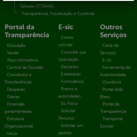
Talhada-STTRANS
Transparência, Fiscalização e Controle
Portal da
E-sic
Outros
Transparência
Serviços
Como
solicitar
Educação
Carta de
Consulte sua
Saúde
Serviços
Solicitação
Atos normativos
E-sic
Decretos
Central de Dúvidas
Ferramenta de
Estatísticas
Convênios e
Autenticidade
Formulários
Transferências
Ouvidoria
Prazos e
Despesas
Portal Aldir
autoridades
Diárias
Blanc
Sic Físico
Emendas
Portal da
Solicitar
parlamentares
Transparência
Recurso
Estrutura
Transporte
Solicitar um
Organizacional
Escolar
pedido
Inicio