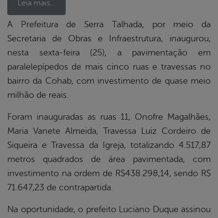
Leia mais…
A Prefeitura de Serra Talhada, por meio da
Secretaria de Obras e Infraestrutura, inaugurou,
book
nesta sexta-feira (25), a pavimentação em
paralelepípedos de mais cinco ruas e travessas no
er
bairro da Cohab, com investimento de quase meio
milhão de reais.
din
Foram inauguradas as ruas 11, Onofre Magalhães,
Maria Vanete Almeida, Travessa Luiz Cordeiro de
Siqueira e Travessa da Igreja, totalizando 4.517,87
metros quadrados de área pavimentada, com
investimento na ordem de R$438.298,14, sendo R$
71.647,23 de contrapartida.
Na oportunidade, o prefeito Luciano Duque assinou