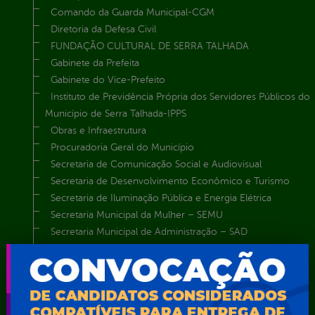
Comando da Guarda Municipal-CGM
Diretoria da Defesa Civil
FUNDAÇÃO CULTURAL DE SERRA TALHADA
Gabinete da Prefeita
Gabinete do Vice-Prefeito
Instituto de Previdência Própria dos Servidores Públicos do
Município de Serra Talhada-IPPS
Obras e Infraestrutura
Procuradoria Geral do Município
Secretaria de Comunicação Social e Audiovisual
Secretaria de Desenvolvimento Econômico e Turismo
Secretaria de Iluminação Pública e Energia Elétrica
Secretaria Municipal da Mulher – SEMU
Secretaria Municipal de Administração – SAD
Secretaria Municipal de Agricultura e Recursos Hídricos –
SEMARH / Secretaria de Agricultura Familiar – SEMAF
Secretaria Municipal de Educação – SEST
Secretaria Municipal de Esporte e Lazer – SEMEL