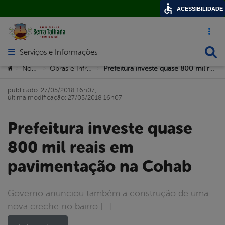
ACESSIBILIDADE
Acesso ráp
Busca
Serviços e Informações
Abrir menu principal de navegação
Você está aqui:
Notícias
Obras e Infrastrutura
Prefeitura investe quase 800 mil reais em pavimentação na Cohab
>
>
>
publicado: 27/05/2018 16h07,
última modificação: 27/05/2018 16h07
Prefeitura investe quase
800 mil reais em
pavimentação na Cohab
Governo anunciou também a construção de uma
nova creche no bairro […]