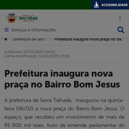
ACESSIBILIDADE
Acesso ráp
Busca
Serviços e Informações
Abrir menu principal de navegação
Você está aqui:
prefeitura de serra talhada
Prefeitura inaugura nova praça no Bairro Bom Jesus
>
>
publicado: 07/02/2025 10h02,
última modificação: 12/02/2025 10h50
Prefeitura inaugura nova
praça no Bairro Bom Jesus
A prefeitura de Serra Talhada, inaugurou na quinta-
feira (06/02) a nova praça do Bairro Bom Jesus. O
book
espaço, que recebeu um investimento de mais de
R$ 900 mil reais, fruto de emenda parlamentar do