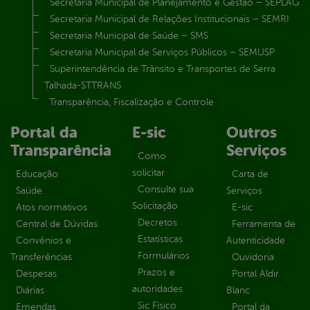
Secretaria Municipal de Planejamento e Gestão – SEPLAG
Secretaria Municipal de Relações Institucionais – SEMRI
Secretaria Municipal de Saúde – SMS
Secretaria Municipal de Serviços Públicos – SEMUSP
Superintendência de Trânsito e Transportes de Serra
Talhada-STTRANS
Transparência, Fiscalização e Controle
Portal da
E-sic
Outros
Transparência
Serviços
Como
solicitar
Educação
Carta de
Consulte sua
Saúde
Serviços
Solicitação
Atos normativos
E-sic
Decretos
Central de Dúvidas
Ferramenta de
Estatísticas
Convênios e
Autenticidade
Formulários
Transferências
Ouvidoria
Prazos e
Despesas
Portal Aldir
autoridades
Diárias
Blanc
Sic Físico
Emendas
Portal da