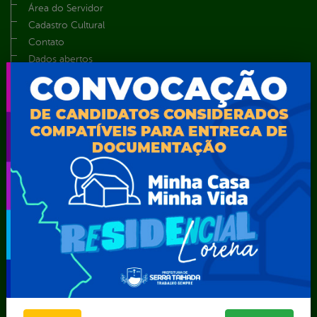
Área do Servidor
Cadastro Cultural
Contato
Dados abertos
Feriados e Pontos Facultativos
Glossário
Notícias
Resultado de Exames
Serviços digitais
Telefones Úteis
TV Web
Vice-Prefeito
Secretarias
Agência Municipal de Meio Ambiente – AMMA
Assistência Social e Cidadania
Autarquia Educacional de Serra Talhada – AESET
Comando da Guarda Municipal-CGM
Diretoria da Defesa Civil
FUNDAÇÃO CULTURAL DE SERRA TALHADA