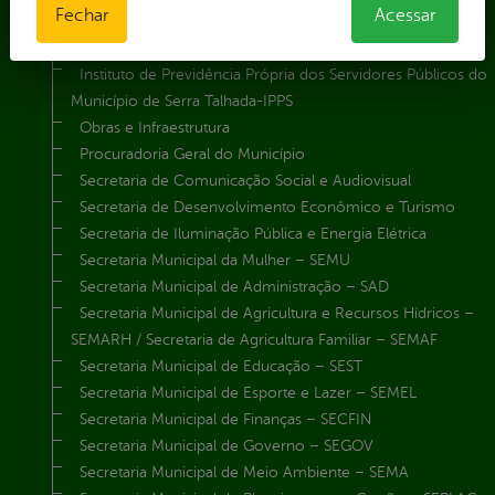
Fechar
Acessar
Gabinete da Prefeita
Gabinete do Vice-Prefeito
Instituto de Previdência Própria dos Servidores Públicos do
Município de Serra Talhada-IPPS
Obras e Infraestrutura
Procuradoria Geral do Município
Secretaria de Comunicação Social e Audiovisual
Secretaria de Desenvolvimento Econômico e Turismo
Secretaria de Iluminação Pública e Energia Elétrica
Secretaria Municipal da Mulher – SEMU
Secretaria Municipal de Administração – SAD
Secretaria Municipal de Agricultura e Recursos Hídricos –
SEMARH / Secretaria de Agricultura Familiar – SEMAF
Secretaria Municipal de Educação – SEST
Secretaria Municipal de Esporte e Lazer – SEMEL
Secretaria Municipal de Finanças – SECFIN
Secretaria Municipal de Governo – SEGOV
Secretaria Municipal de Meio Ambiente – SEMA