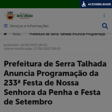
ACESSIBILIDADE
Acesso ráp
Busca
Serviços e Informações
Abrir menu principal de navegação
Você está aqui:
Notícias
Prefeitura de Serra Talhada Anuncia Programação da 233ª Festa de Nossa Senhora da Penha e Festa de Setembro
>
>
publicado: 14/08/2023 16h32,
última modificação: 17/08/2023 08h31
Prefeitura de Serra Talhada
Anuncia Programação da
233ª Festa de Nossa
Senhora da Penha e Festa
de Setembro