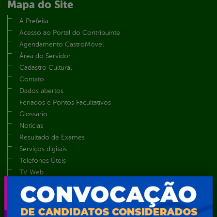
Mapa do Site
A Prefeita
Acesso ao Portal do Contribuinte
Agendamento CastroMóvel
Área do Servidor
Cadastro Cultural
Contato
Dados abertos
Feriados e Pontos Facultativos
Glossário
Notícias
Resultado de Exames
Serviços digitais
Telefones Úteis
TV Web
Vice-Prefeito
Secretarias
Agência Municipal de Meio Ambiente – AMMA