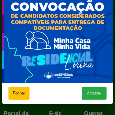
Secretaria de Iluminação Pública e Energia Elétrica
Secretaria Municipal da Mulher – SEMU
Secretaria Municipal de Administração – SAD
Secretaria Municipal de Agricultura e Recursos Hídricos –
SEMARH / Secretaria de Agricultura Familiar – SEMAF
Secretaria Municipal de Educação – SEST
Secretaria Municipal de Esporte e Lazer – SEMEL
Secretaria Municipal de Finanças – SECFIN
Secretaria Municipal de Governo – SEGOV
Secretaria Municipal de Meio Ambiente – SEMA
Secretaria Municipal de Planejamento e Gestão – SEPLAG
Secretaria Municipal de Relações Institucionais – SEMRI
Secretaria Municipal de Saúde – SMS
Secretaria Municipal de Serviços Públicos – SEMUSP
Superintendência de Trânsito e Transportes de Serra
Fechar
Acessar
Talhada-STTRANS
Transparência, Fiscalização e Controle
Portal da
E-sic
Outros