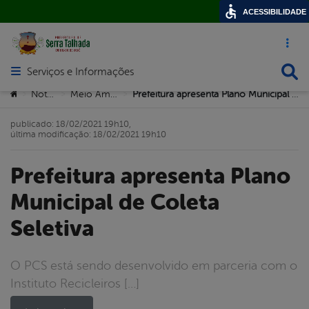
ACESSIBILIDADE
Acesso ráp
Busca
Serviços e Informações
Abrir menu principal de navegação
Você está aqui:
Notícias
Meio Ambiente
Prefeitura apresenta Plano Municipal de Coleta Seletiva
>
>
>
publicado: 18/02/2021 19h10,
última modificação: 18/02/2021 19h10
Prefeitura apresenta Plano
Municipal de Coleta
Seletiva
O PCS está sendo desenvolvido em parceria com o
Instituto Recicleiros […]