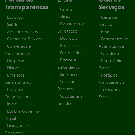
Transparência
Serviços
Como
solicitar
Educação
Carta de
Consulte sua
Saúde
Serviços
Solicitação
Atos normativos
E-sic
Decretos
Central de Dúvidas
Ferramenta de
Estatísticas
Convênios e
Autenticidade
Formulários
Transferências
Ouvidoria
Prazos e
Despesas
Portal Aldir
autoridades
Diárias
Blanc
Sic Físico
Emendas
Portal da
Solicitar
parlamentares
Transparência
Recurso
Estrutura
Transporte
Solicitar um
Organizacional
Escolar
pedido
Inicio
LGPD e Governo
Digital
Licitações e
Contratos