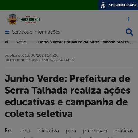
ACESSIBILIDADE
Acesso ráp
Busca
Serviços e Informações
Abrir menu principal de navegação
Você está aqui:
Notícias
Junho Verde: Prefeitura de Serra Talhada realiza ações educativas e campanha de coleta seletiva
>
>
publicado: 13/06/2024 14h26,
última modificação: 13/06/2024 14h27
Junho Verde: Prefeitura de
Serra Talhada realiza ações
educativas e campanha de
coleta seletiva
Em uma iniciativa para promover práticas