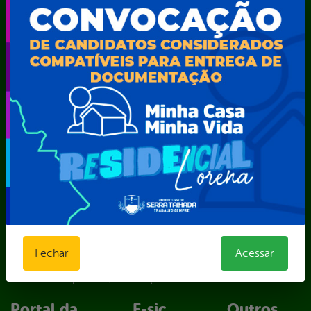
Secretaria de Iluminação Pública e Energia Elétrica
Secretaria Municipal da Mulher – SEMU
Secretaria Municipal de Administração – SAD
Secretaria Municipal de Agricultura e Recursos Hídricos –
SEMARH / Secretaria de Agricultura Familiar – SEMAF
Secretaria Municipal de Educação – SEST
Secretaria Municipal de Esporte e Lazer – SEMEL
Secretaria Municipal de Finanças – SECFIN
Secretaria Municipal de Governo – SEGOV
Secretaria Municipal de Meio Ambiente – SEMA
Secretaria Municipal de Planejamento e Gestão – SEPLAG
Secretaria Municipal de Relações Institucionais – SEMRI
Secretaria Municipal de Saúde – SMS
Secretaria Municipal de Serviços Públicos – SEMUSP
Superintendência de Trânsito e Transportes de Serra
Fechar
Acessar
Talhada-STTRANS
Transparência, Fiscalização e Controle
Portal da
E-sic
Outros