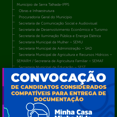
Município de Serra Talhada-IPPS
Obras e Infraestrutura
Procuradoria Geral do Município
Secretaria de Comunicação Social e Audiovisual
Secretaria de Desenvolvimento Econômico e Turismo
Secretaria de Iluminação Pública e Energia Elétrica
Secretaria Municipal da Mulher – SEMU
Secretaria Municipal de Administração – SAD
Secretaria Municipal de Agricultura e Recursos Hídricos –
SEMARH / Secretaria de Agricultura Familiar – SEMAF
Secretaria Municipal de Educação – SEST
Secretaria Municipal de Esporte e Lazer – SEMEL
Secretaria Municipal de Finanças – SECFIN
Secretaria Municipal de Governo – SEGOV
Secretaria Municipal de Meio Ambiente – SEMA
Secretaria Municipal de Planejamento e Gestão – SEPLAG
Secretaria Municipal de Relações Institucionais – SEMRI
Secretaria Municipal de Saúde – SMS