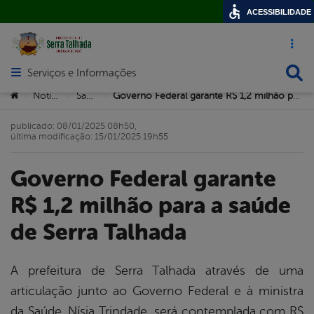
ACESSIBILIDADE
Acesso ráp
Busca
Serviços e Informações
Abrir menu principal de navegação
Você está aqui:
Notícias
Saúde
Governo Federal garante R$ 1,2 milhão para a saúde de Serra Talhada
>
>
>
publicado: 08/01/2025 08h50,
última modificação: 15/01/2025 19h55
Governo Federal garante
R$ 1,2 milhão para a saúde
de Serra Talhada
A prefeitura de Serra Talhada através de uma
articulação junto ao Governo Federal e à ministra
book
da Saúde, Nísia Trindade, será contemplada com R$