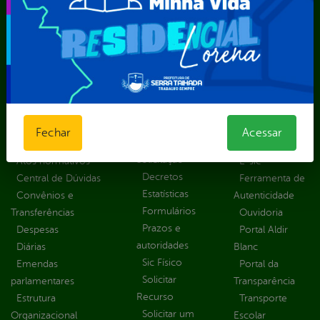
Secretaria Municipal de Serviços Públicos – SEMUSP
Superintendência de Trânsito e Transportes de Serra
Talhada-STTRANS
Transparência, Fiscalização e Controle
Portal da
E-sic
Outros
Transparência
Serviços
Como
solicitar
Educação
Carta de
Fechar
Acessar
Consulte sua
Saúde
Serviços
Solicitação
Atos normativos
E-sic
Decretos
Central de Dúvidas
Ferramenta de
Estatísticas
Convênios e
Autenticidade
Formulários
Transferências
Ouvidoria
Prazos e
Despesas
Portal Aldir
autoridades
Diárias
Blanc
Sic Físico
Emendas
Portal da
Solicitar
parlamentares
Transparência
Recurso
Estrutura
Transporte
Solicitar um
Organizacional
Escolar