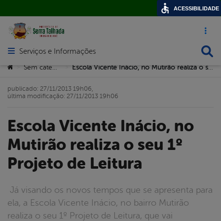
ACESSIBILIDADE
Acesso ráp
Busca
Serviços e Informações
Abrir menu principal de navegação
Você está aqui:
Sem categoria
Escola Vicente Inácio, no Mutirão realiza o seu 1º Projeto de Leitura
>
>
publicado: 27/11/2013 19h06,
última modificação: 27/11/2013 19h06
Escola Vicente Inácio, no
Mutirão realiza o seu 1º
Projeto de Leitura
Já visando os novos tempos que se apresenta para
ela, a Escola Vicente Inácio, no bairro Mutirão
realiza o seu 1º Projeto de Leitura, que vai