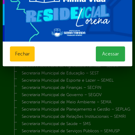
Município de Serra Talhada-IPPS
Obras e Infraestrutura
Procuradoria Geral do Município
Secretaria de Comunicação Social e Audiovisual
Secretaria de Desenvolvimento Econômico e Turismo
Secretaria de Iluminação Pública e Energia Elétrica
Secretaria Municipal da Mulher – SEMU
Secretaria Municipal de Administração – SAD
Fechar
Acessar
Secretaria Municipal de Agricultura e Recursos Hídricos –
SEMARH / Secretaria de Agricultura Familiar – SEMAF
Secretaria Municipal de Educação – SEST
Secretaria Municipal de Esporte e Lazer – SEMEL
Secretaria Municipal de Finanças – SECFIN
Secretaria Municipal de Governo – SEGOV
Secretaria Municipal de Meio Ambiente – SEMA
Secretaria Municipal de Planejamento e Gestão – SEPLAG
Secretaria Municipal de Relações Institucionais – SEMRI
Secretaria Municipal de Saúde – SMS
Secretaria Municipal de Serviços Públicos – SEMUSP