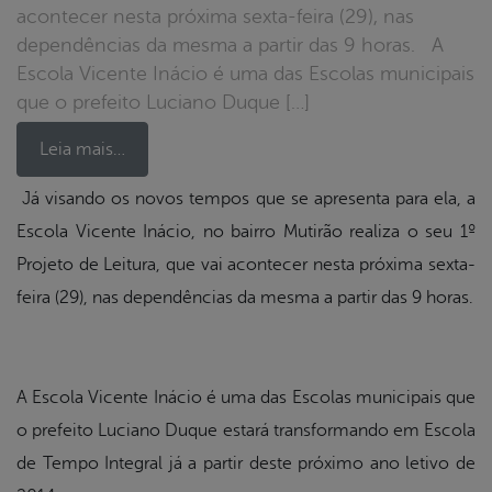
acontecer nesta próxima sexta-feira (29), nas
dependências da mesma a partir das 9 horas. A
Escola Vicente Inácio é uma das Escolas municipais
que o prefeito Luciano Duque […]
Leia mais…
Já visando os novos tempos que se apresenta para ela, a
Escola Vicente Inácio, no bairro Mutirão realiza o seu 1º
book
Projeto de Leitura, que vai acontecer nesta próxima sexta-
feira (29), nas dependências da mesma a partir das 9 horas.
er
din
A Escola Vicente Inácio é uma das Escolas municipais que
o prefeito Luciano Duque estará transformando em Escola
de Tempo Integral já a partir deste próximo ano letivo de