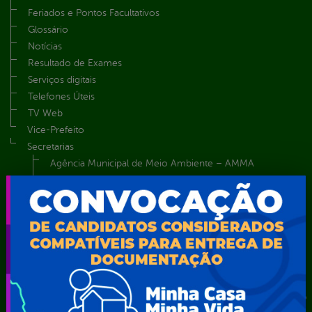
Feriados e Pontos Facultativos
Glossário
Notícias
Resultado de Exames
Serviços digitais
Telefones Úteis
TV Web
Vice-Prefeito
Secretarias
Agência Municipal de Meio Ambiente – AMMA
Assistência Social e Cidadania
Autarquia Educacional de Serra Talhada – AESET
Comando da Guarda Municipal-CGM
Diretoria da Defesa Civil
FUNDAÇÃO CULTURAL DE SERRA TALHADA
Gabinete da Prefeita
Gabinete do Vice-Prefeito
Instituto de Previdência Própria dos Servidores Públicos do