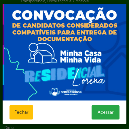
Transparência, Fiscalização e Controle
Portal da
E-sic
Outros
Transparência
Serviços
Como
solicitar
Educação
Carta de
Consulte sua
Saúde
Serviços
Solicitação
Atos normativos
E-sic
Decretos
Central de Dúvidas
Ferramenta de
Estatísticas
Convênios e
Autenticidade
Formulários
Transferências
Ouvidoria
Prazos e
Despesas
Portal Aldir
autoridades
Diárias
Blanc
Sic Físico
Emendas
Portal da
Solicitar
parlamentares
Transparência
Recurso
Estrutura
Transporte
Solicitar um
Organizacional
Escolar
Fechar
Acessar
pedido
Inicio
LGPD e Governo
Digital