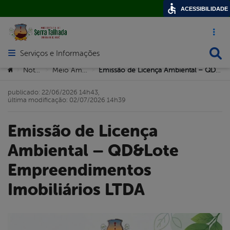
ACESSIBILIDADE
Acesso ráp
Busca
Serviços e Informações
Abrir menu principal de navegação
Você está aqui:
Notícias
Meio Ambiente
Emissão de Licença Ambiental – QD&Lote Empreendimentos Imobiliários LTDA
>
>
>
publicado: 22/06/2026 14h43,
última modificação: 02/07/2026 14h39
Emissão de Licença
Ambiental – QD&Lote
Empreendimentos
Imobiliários LTDA