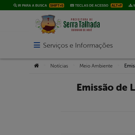
IR PARA A BUSCA
SHIFT+5
TECLAS DE ACESSO
ALT+P
M
Serviços e Informações
Abrir menu principal de navegação
Você está aqui:
>
>
>
Notícias
Meio Ambiente
Emissão de Licença Ambiental – Construção de Quadra