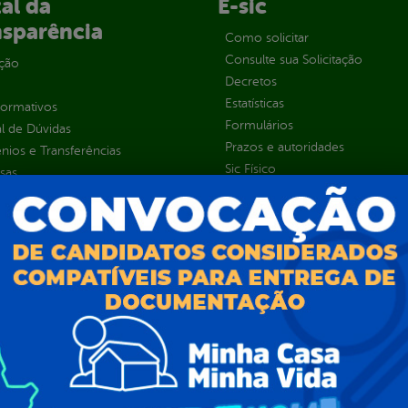
al da
E-sic
nsparência
Como solicitar
Consulte sua Solicitação
ção
Decretos
Estatísticas
normativos
Formulários
l de Dúvidas
Prazos e autoridades
ios e Transferências
Sic Físico
sas
Solicitar Recurso
s
Solicitar um pedido
as parlamentares
ura Organizacional
 Governo Digital
ções e Contratos
Públicas
jamento e Prestação de Contas
as
sos Humanos