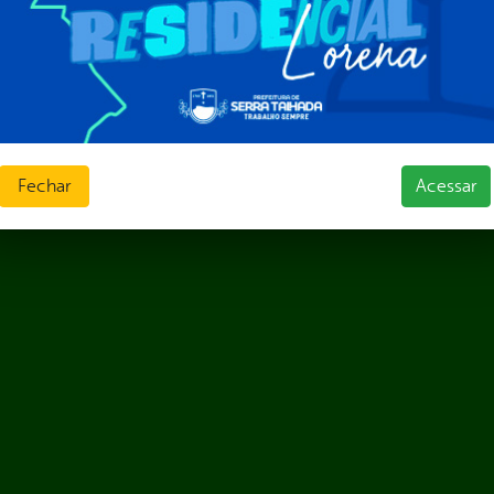
ias de Receitas
Fechar
Acessar