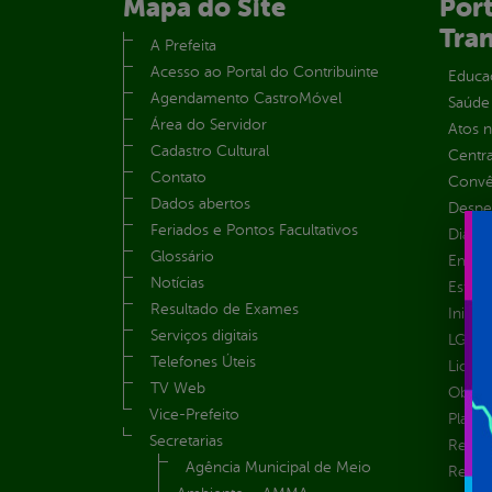
Mapa do Site
Port
Tra
A Prefeita
Acesso ao Portal do Contribuinte
Educa
Agendamento CastroMóvel
Saúde
Área do Servidor
Atos 
Cadastro Cultural
Centra
Contato
Convên
Dados abertos
Despe
Feriados e Pontos Facultativos
Diária
Glossário
Emend
Notícias
Estrut
Resultado de Exames
Inicio
Serviços digitais
LGPD e
Telefones Úteis
Licita
TV Web
Obras 
Vice-Prefeito
Plane
Secretarias
Receit
Agência Municipal de Meio
Recur