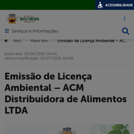
ACESSIBILIDADE
Acesso ráp
Busca
Serviços e Informações
Abrir menu principal de navegação
Você está aqui:
Notícias
Meio Ambiente
Emissão de Licença Ambiental – ACM Distribuidora de Alimentos LTDA
>
>
>
publicado: 22/06/2026 14h41,
última modificação: 02/07/2026 14h39
Emissão de Licença
Ambiental – ACM
Distribuidora de Alimentos
LTDA