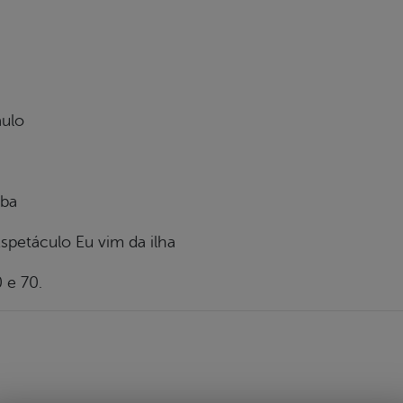
aulo
íba
spetáculo Eu vim da ilha
 e 70.