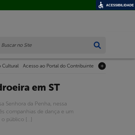
ACESSIBILIDADE
ca
 Cultural
Acesso ao Portal do Contribuinte
adroeira em ST
ssa Senhora da Penha, nessa
 três companhias de dança e um
 o público […]