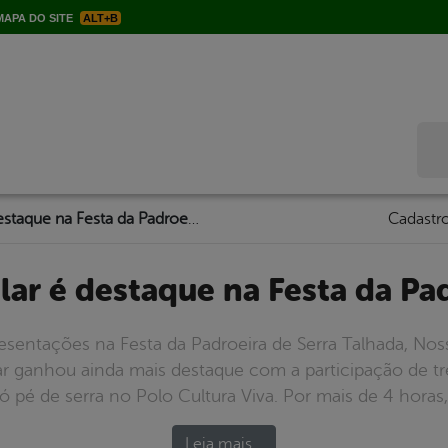
APA DO SITE
ALT+B
Bus
Cultura popular é destaque na Festa da Padroeira em ST
Cadastro
ular é destaque na Festa da P
esentações na Festa da Padroeira de Serra Talhada, No
pular ganhou ainda mais destaque com a participação de
ó pé de serra no Polo Cultura Viva. Por mais de 4 horas,
Leia mais…