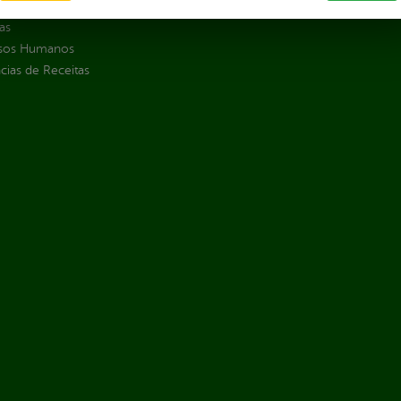
jamento e Prestação de Contas
as
sos Humanos
ias de Receitas