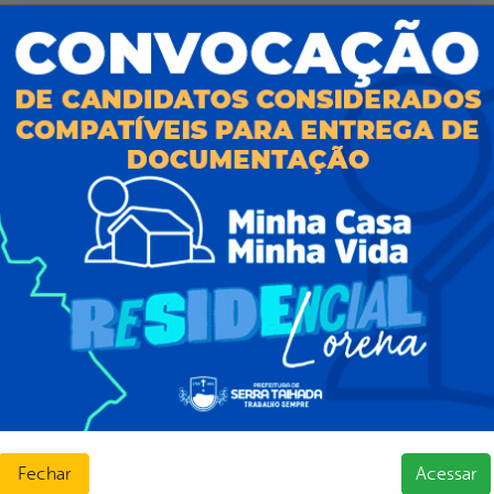
al da
E-sic
nsparência
Como solicitar
Consulte sua Solicitação
ção
Decretos
Estatísticas
normativos
Formulários
l de Dúvidas
Prazos e autoridades
ios e Transferências
Sic Físico
sas
Solicitar Recurso
s
Solicitar um pedido
as parlamentares
ura Organizacional
 Governo Digital
ções e Contratos
Fechar
Acessar
Públicas