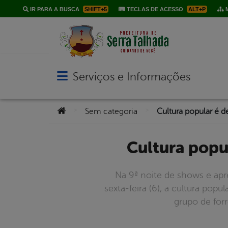
IR PARA A BUSCA
SHIFT+5
TECLAS DE ACESSO
ALT+P
M
Serviços e Informações
Abrir menu principal de navegação
Você está aqui:
>
>
Sem categoria
Cultura pop
Na 9ª noite de shows e apr
sexta-feira (6), a cultura po
grupo de forr