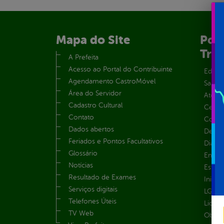
Mapa do Site
Port
Tra
A Prefeita
Acesso ao Portal do Contribuinte
Educa
Agendamento CastroMóvel
Saúde
Área do Servidor
Atos 
Cadastro Cultural
Centra
Contato
Convên
Dados abertos
Despe
Feriados e Pontos Facultativos
Diária
Glossário
Emend
Notícias
Estrut
Resultado de Exames
Inicio
Serviços digitais
LGPD e
Telefones Úteis
Licita
TV Web
Obras 