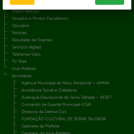
Contato
Dados abertos
Feriados e Pontos Facultativos
Glossário
Notícias
Resultado de Exames
Serviços digitais
Telefones Úteis
TV Web
Vice-Prefeito
Secretarias
Agência Municipal de Meio Ambiente – AMMA
Assistência Social e Cidadania
Autarquia Educacional de Serra Talhada – AESET
Comando da Guarda Municipal-CGM
Diretoria da Defesa Civil
FUNDAÇÃO CULTURAL DE SERRA TALHADA
Gabinete da Prefeita
Gabinete do Vice-Prefeito