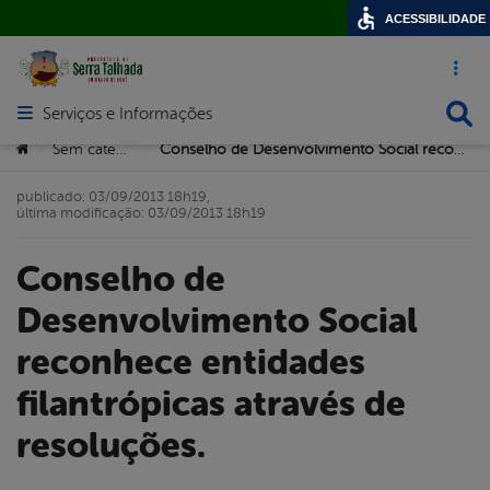
ACESSIBILIDADE
Acesso ráp
Busca
Serviços e Informações
Abrir menu principal de navegação
Você está aqui:
Sem categoria
Conselho de Desenvolvimento Social reconhece entidades filantrópicas através de resoluções.
>
>
publicado: 03/09/2013 18h19,
última modificação: 03/09/2013 18h19
Conselho de
Desenvolvimento Social
reconhece entidades
filantrópicas através de
resoluções.