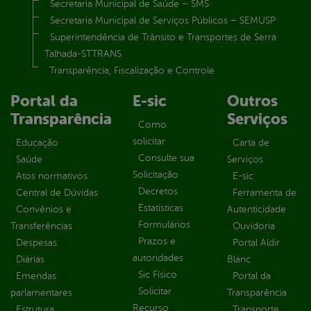
Secretaria Municipal de Saúde – SMS
Secretaria Municipal de Serviços Públicos – SEMUSP
Superintendência de Trânsito e Transportes de Serra
Talhada-STTRANS
Transparência, Fiscalização e Controle
Portal da
E-sic
Outros
Transparência
Serviços
Como
solicitar
Educação
Carta de
Consulte sua
Saúde
Serviços
Solicitação
Atos normativos
E-sic
Decretos
Central de Dúvidas
Ferramenta de
Estatísticas
Convênios e
Autenticidade
Formulários
Transferências
Ouvidoria
Prazos e
Despesas
Portal Aldir
autoridades
Diárias
Blanc
Sic Físico
Emendas
Portal da
Solicitar
parlamentares
Transparência
Recurso
Estrutura
Transporte