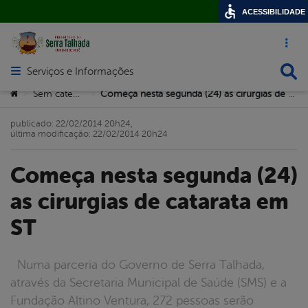
ACESSIBILIDADE
Acesso ráp
Busca
Serviços e Informações
Abrir menu principal de navegação
Você está aqui:
Sem categoria
Começa nesta segunda (24) as cirurgias de catarata em ST
>
>
publicado: 22/02/2014 20h24,
última modificação: 22/02/2014 20h24
Começa nesta segunda (24)
as cirurgias de catarata em
ST
Numa parceria do Governo de Serra Talhada,
através da Secretaria Municipal de Saúde (SMS) e a
Fundação Altino Ventura, 272 pessoas serão