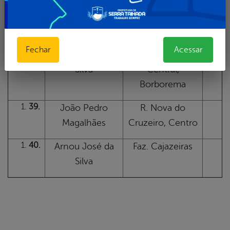
37.
Germano Xavier
R. do Comércio,
de Souza
Tancredo neves
Fechar
Acessar
38.
Maria Luzinete da
R. Barras Avenida
Silva
Central,
Borborema
39.
João Pedro
R. Nova do
Magalhães
Cruzeiro, Centro
40.
Arnou José da
Faz. Cajazeiras
Silva