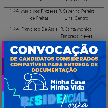
Silva
Bom Jesus
32.
Maria dos Prazeres
R. Severino Pereira
de Freitas
Lins, Centro
33.
Francisco De Assis
R. Santa Mônica,
Tancredo Neves
34.
Francisco de Assis
Faz. Cachoeira
Pierre de Andrada
35.
Mauricio Bezerra
R. Inôcencio
Brandão
Gomes de
Andrade, Centro
36.
Maria de Lourdes
R. Geraldo S. de
Pereira
Andrada, Tancredo
Neves