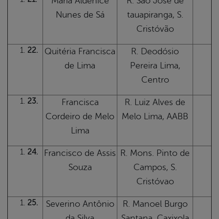
Maria Aldenice
R. São José de
Nunes de Sá
tauapiranga, S.
Cristóvão
22.
Quitéria Francisca
R. Deodósio
de Lima
Pereira Lima,
Centro
23.
Francisca
R. Luiz Alves de
Cordeiro de Melo
Melo Lima, AABB
Lima
24.
Francisco de Assis
R. Mons. Pinto de
Souza
Campos, S.
Cristóvao
25.
Severino Antônio
R. Manoel Burgo
da Silva
Santana, Caxixola