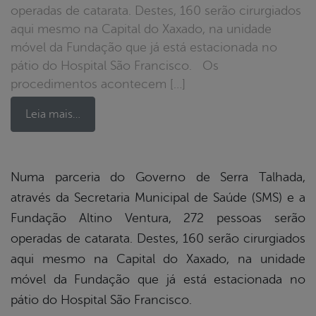
operadas de catarata. Destes, 160 serão cirurgiados
aqui mesmo na Capital do Xaxado, na unidade
móvel da Fundação que já está estacionada no
pátio do Hospital São Francisco. Os
procedimentos acontecem […]
Leia mais…
book
Numa parceria do Governo de Serra Talhada,
através da Secretaria Municipal de Saúde (SMS) e a
Fundação Altino Ventura, 272 pessoas serão
er
operadas de catarata. Destes, 160 serão cirurgiados
aqui mesmo na Capital do Xaxado, na unidade
din
móvel da Fundação que já está estacionada no
pátio do Hospital São Francisco.