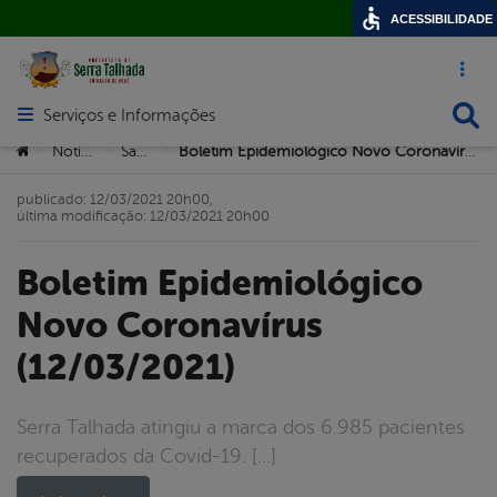
ACESSIBILIDADE
Acesso ráp
Busca
Serviços e Informações
Abrir menu principal de navegação
Você está aqui:
Notícias
Saúde
Boletim Epidemiológico Novo Coronavírus (12/03/2021)
>
>
>
publicado: 12/03/2021 20h00,
última modificação: 12/03/2021 20h00
Boletim Epidemiológico
Novo Coronavírus
(12/03/2021)
Serra Talhada atingiu a marca dos 6.985 pacientes
recuperados da Covid-19. […]