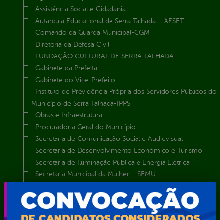
Assistência Social e Cidadania
Autarquia Educacional de Serra Talhada – AESET
Comando da Guarda Municipal-CGM
Diretoria da Defesa Civil
FUNDAÇÃO CULTURAL DE SERRA TALHADA
Gabinete da Prefeita
Gabinete do Vice-Prefeito
Instituto de Previdência Própria dos Servidores Públicos do
Município de Serra Talhada-IPPS
Obras e Infraestrutura
Procuradoria Geral do Município
Secretaria de Comunicação Social e Audiovisual
Secretaria de Desenvolvimento Econômico e Turismo
Secretaria de Iluminação Pública e Energia Elétrica
Secretaria Municipal da Mulher – SEMU
Secretaria Municipal de Administração – SAD
Secretaria Municipal de Agricultura e Recursos Hídricos –
SEMARH / Secretaria de Agricultura Familiar – SEMAF