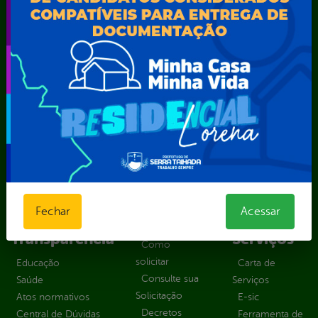
Secretaria Municipal de Educação – SEST
Secretaria Municipal de Esporte e Lazer – SEMEL
Secretaria Municipal de Finanças – SECFIN
Secretaria Municipal de Governo – SEGOV
Secretaria Municipal de Meio Ambiente – SEMA
Secretaria Municipal de Planejamento e Gestão – SEPLAG
Secretaria Municipal de Relações Institucionais – SEMRI
Secretaria Municipal de Saúde – SMS
Secretaria Municipal de Serviços Públicos – SEMUSP
Superintendência de Trânsito e Transportes de Serra
Talhada-STTRANS
Transparência, Fiscalização e Controle
Fechar
Acessar
Portal da
E-sic
Outros
Transparência
Serviços
Como
solicitar
Educação
Carta de
Consulte sua
Saúde
Serviços
Solicitação
Atos normativos
E-sic
Decretos
Central de Dúvidas
Ferramenta de