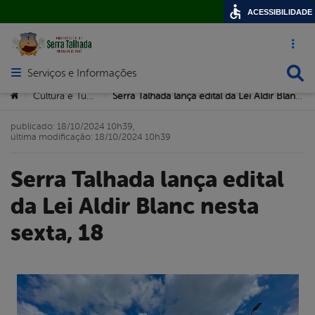
ACESSIBILIDADE
Acesso ráp
Busca
Serviços e Informações
Abrir menu principal de navegação
Você está aqui:
Cultura e Turismo
Serra Talhada lança edital da Lei Aldir Blanc nesta sexta, 18
>
>
publicado: 18/10/2024 10h39,
última modificação: 18/10/2024 10h39
Serra Talhada lança edital
da Lei Aldir Blanc nesta
sexta, 18
book