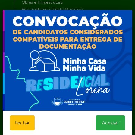
Obras e Infraestrutura
Procuradoria Geral do Município
Secretaria de Comunicação Social e Audiovisual
Secretaria de Desenvolvimento Econômico e Turismo
Secretaria de Iluminação Pública e Energia Elétrica
Secretaria Municipal da Mulher – SEMU
Secretaria Municipal de Administração – SAD
Secretaria Municipal de Agricultura e Recursos Hídricos –
SEMARH / Secretaria de Agricultura Familiar – SEMAF
Secretaria Municipal de Educação – SEST
Secretaria Municipal de Esporte e Lazer – SEMEL
Secretaria Municipal de Finanças – SECFIN
Secretaria Municipal de Governo – SEGOV
Secretaria Municipal de Meio Ambiente – SEMA
Secretaria Municipal de Planejamento e Gestão – SEPLAG
Secretaria Municipal de Relações Institucionais – SEMRI
Secretaria Municipal de Saúde – SMS
Fechar
Acessar
Secretaria Municipal de Serviços Públicos – SEMUSP
Superintendência de Trânsito e Transportes de Serra